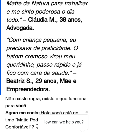
Matte da Natura para trabalhar 
e me sinto poderosa o dia 
todo."
 – 
Cláudia M., 38 anos, 
Advogada.
"Com criança pequena, eu 
precisava de praticidade. O 
batom cremoso virou meu 
queridinho, passo rápido e já 
fico com cara de saúde."
 – 
Beatriz S., 29 anos, Mãe e 
Empreendedora.
Não existe regra, existe o que funciona 
para 
você
.
Agora me conta:
 Hoje você está no 
time "Matte Poderoso" ou "Cremoso 
How can we help you?
Confortável"? 👇