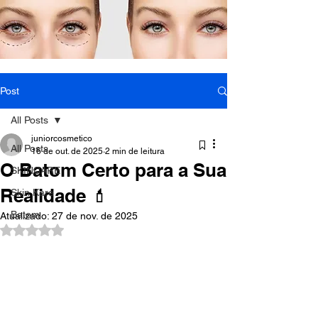
Post
All Posts
juniorcosmetico
All Posts
16 de out. de 2025
2 min de leitura
O Batom Certo para a Sua
SKINCARE
Realidade 💄
Skin Kare
Batom
Atualizado:
27 de nov. de 2025
Avaliado com NaN de 5 estrelas.