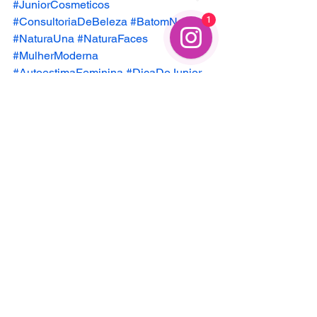
#JuniorCosmeticos
#ConsultoriaDeBeleza
#BatomNatura
1
#NaturaUna
#NaturaFaces
#MulherModerna
#AutoestimaFeminina
#DicaDoJunior
#MaquiagemParaTrabalho
#BelezaReal
Batom
Ver tudo
Posts recentes