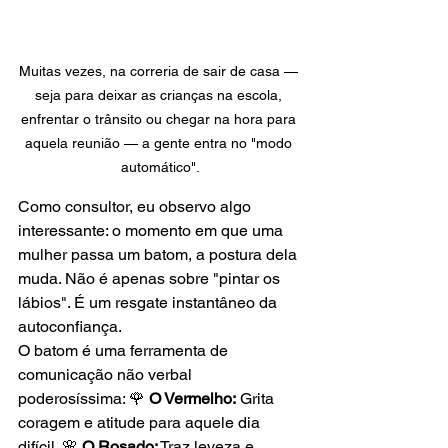
Muitas vezes, na correria de sair de casa — 
seja para deixar as crianças na escola, 
enfrentar o trânsito ou chegar na hora para 
aquela reunião — a gente entra no "modo 
automático".
Como consultor, eu observo algo 
interessante: o momento em que uma 
mulher passa um batom, a postura dela 
muda. Não é apenas sobre "pintar os 
lábios". É um resgate instantâneo da 
autoconfiança.
O batom é uma ferramenta de 
comunicação não verbal 
poderosíssima: 🌹 
O Vermelho:
 Grita 
coragem e atitude para aquele dia 
difícil. 🌸 
O Rosado:
 Traz leveza e 